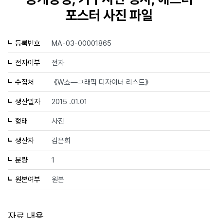
포스터 사진 파일
등록번호
MA-03-00001865
전자여부
전자
수집처
《W쇼—그래픽 디자이너 리스트》
생산일자
2015 .01.01
형태
사진
생산자
김은희
분량
1
원본여부
원본
자료 내용