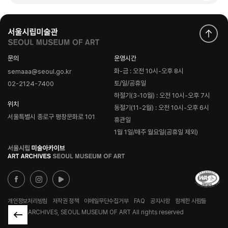
문의
운영시간
화-금 : 오전 10시-오후 8시
semaaa@seoul.go.kr
토/일/공휴일
02-2124-7400
하절기(3-10월) : 오전 10시-오후 7시
위치
동절기(11-2월) : 오전 10시-오후 6시
서울특별시 종로구 평창문화로 101
휴관일
1월 1일/매주 월요일(공휴일 제외)
로
고
개인정보처리방침
저작권 정책
이메일무단수집거부
FAQ
공지사항
함께한 사람들
© ART ARCHIVES, SEOUL MUSEUM OF ART All rights reserved