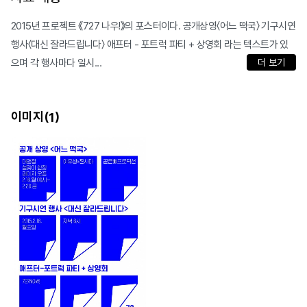
2015년 프로젝트 《727 나우!》의 포스터이다. 공개상영〈어느 떡국〉 기구시연
행사〈대신 잘라드립니다〉 애프터 - 포트럭 파티 + 상영회 라는 텍스트가 있
으며 각 행사마다 일시...
더 보기
이미지(
)
1