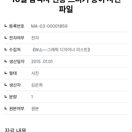
파일
등록번호
MA-03-00001859
전자여부
전자
수집처
《W쇼—그래픽 디자이너 리스트》
생산일자
2015 .01.01
형태
사진
생산자
김은희
분량
1
원본여부
원본
자료 내용