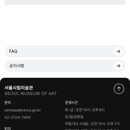
FAQ
공지사항
문의
운영시간
화-금 : 오전 10시-오후 8시
semaaa@seoul.go.kr
토/일/공휴일
02-2124-7400
하절기(3-10월) : 오전 10시-오후 7시
위치