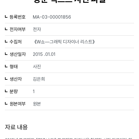
등록번호
MA-03-00001856
전자여부
전자
수집처
《W쇼—그래픽 디자이너 리스트》
생산일자
2015 .01.01
형태
사진
생산자
김은희
분량
1
원본여부
원본
자료 내용