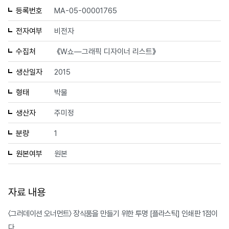
등록번호
MA-05-00001765
전자여부
비전자
수집처
《W쇼—그래픽 디자이너 리스트》
생산일자
2015
형태
박물
생산자
주미정
분량
1
원본여부
원본
자료 내용
〈그러데이션 오너먼트〉 장식품을 만들기 위한 투명 [플라스틱] 인쇄판 1점이
다.