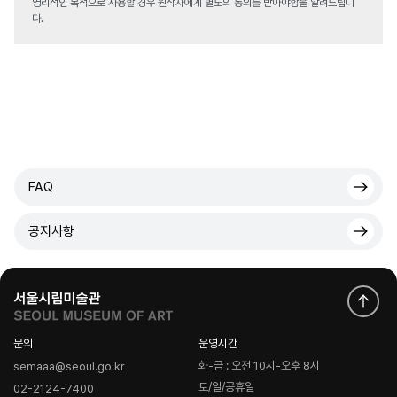
영리적인 목적으로 사용할 경우 원작자에게 별도의 동의를 받아야함을 알려드립니
다.
FAQ
공지사항
문의
운영시간
화-금 : 오전 10시-오후 8시
semaaa@seoul.go.kr
토/일/공휴일
02-2124-7400