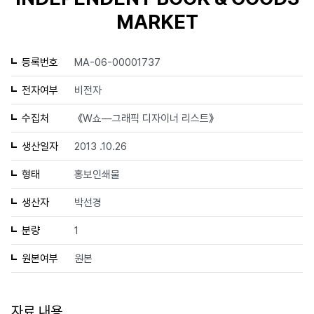
MARKET
등록번호
MA-06-00001737
전자여부
비전자
수집처
《W쇼—그래픽 디자이너 리스트》
생산일자
2013 .10.26
형태
홍보인쇄물
생산자
박선경
분량
1
원본여부
원본
자료 내용