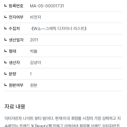
등록번호
MA-05-00001731
전자여부
비전자
수집처
《W쇼—그래픽 디자이너 리스트》
생산일자
2011
형태
박물
생산자
김녕아
분량
1
원본여부
원본
자료 내용
닥터자르트 나이트 뷰티 밤이다. 현재 미국 화장품 시장의 가장 강력하고 지
속력있는 트렌드 'K Beauty'를 만들고 이끌어낸 화장품 브랜드 닥터자르트