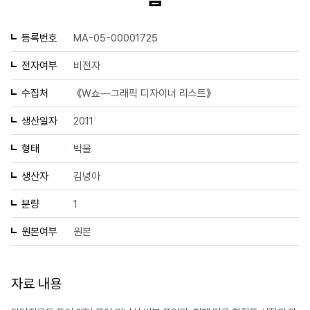
등록번호
MA-05-00001725
전자여부
비전자
수집처
《W쇼—그래픽 디자이너 리스트》
생산일자
2011
형태
박물
생산자
김녕아
분량
1
원본여부
원본
자료 내용