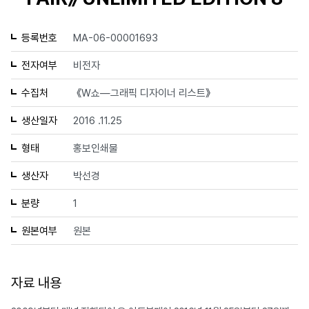
등록번호
MA-06-00001693
전자여부
비전자
수집처
《W쇼—그래픽 디자이너 리스트》
생산일자
2016 .11.25
형태
홍보인쇄물
생산자
박선경
분량
1
원본여부
원본
자료 내용