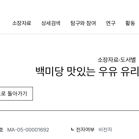
소장자료
상세검색
탐구와 참여
연구
활동
검색
소장자료·도서별
백미당 맛있는 우유 유리 
로 돌아가기
URL 복사
화면인쇄
호
MA-05-00001692
전자여부
비전자