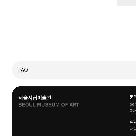
FAQ
문
se
02
위
서