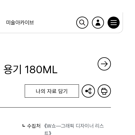
미술아카이브
용기 180ML
나의 자료 담기
수집처
《W쇼—그래픽 디자이너 리스
트》