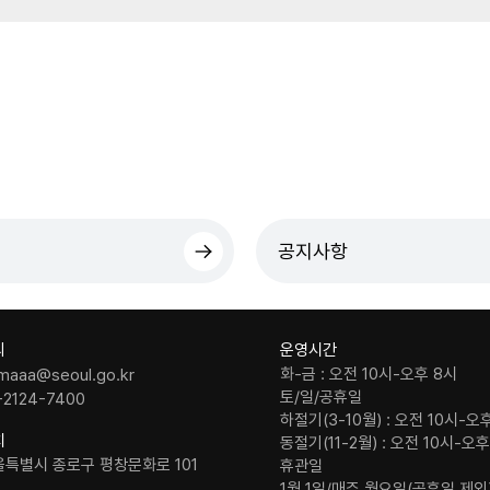
공지사항
의
운영시간
화-금 : 오전 10시-오후 8시
maaa@seoul.go.kr
토/일/공휴일
-2124-7400
하절기(3-10월) : 오전 10시-오
치
동절기(11-2월) : 오전 10시-오
울특별시 종로구 평창문화로 101
휴관일
1월 1일/매주 월요일(공휴일 제외