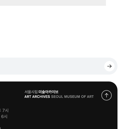
로
고
후 7시
후 6시
)