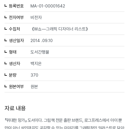
등록번호
MA-01-00001642
전자여부
비전자
수집처
《W쇼—그래픽 디자이너 리스트》
생산일자
2014 .09.10
형태
도서간행물
생산자
백지은
분량
370
원본여부
원본
자료 내용
『위대한 망가』 도서이다. 그림책 전문 출판 브랜드, 로그프레스에서 아이 뿐
만이 아닌 성인까지도 공감할 수 있는 이야기를 그래픽적인 일러스트로 담아