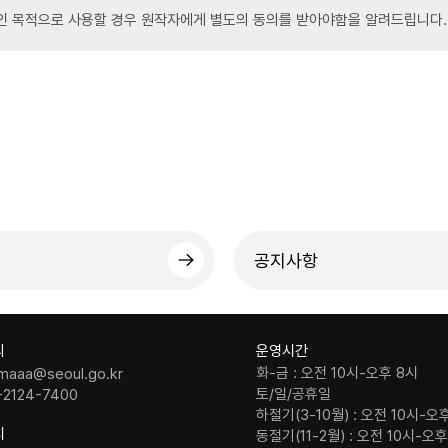
인 목적으로 사용할 경우 원작자에게 별도의 동의를 받아야함을 알려드립니다.
공지사항
의
운영시간
화-금 : 오전 10시-오후 8시
maaa@seoul.go.kr
토/일/공휴일
-2124-7400
하절기(3-10월) : 오전 10시-오
치
동절기(11-2월) : 오전 10시-오