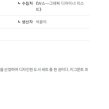
수집처
《W쇼—그래픽 디자이너 리스
트》
생산자
석윤이
품을 선정하여 디자인한 도서 세트 중 한 권이다. 지그문트 프