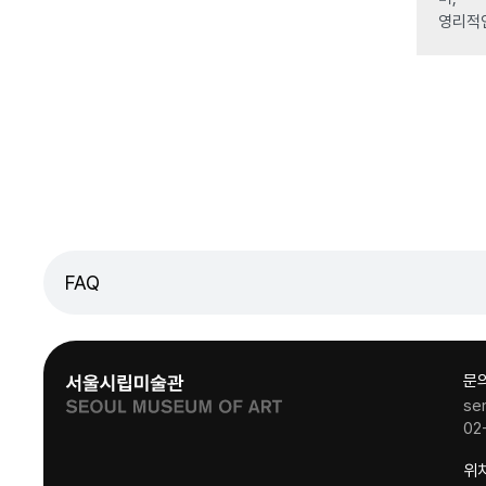
영리적
FAQ
문
se
02
위