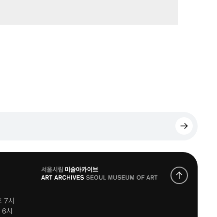
로
고
후 7시
후 6시