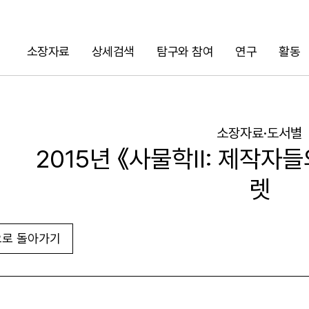
소장자료
상세검색
탐구와 참여
연구
활동
검색
소장자료·도서별
2015년 《사물학II: 제작자
렛
로 돌아가기
URL 복사
화면인쇄