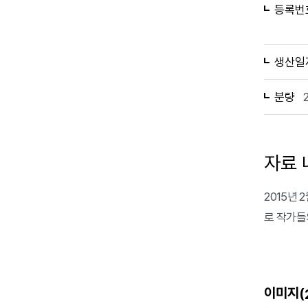
등록번
생산일
분량
자료 
2015년 
로 작가들
이미지(