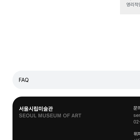
영리적
FAQ
문
se
02
위