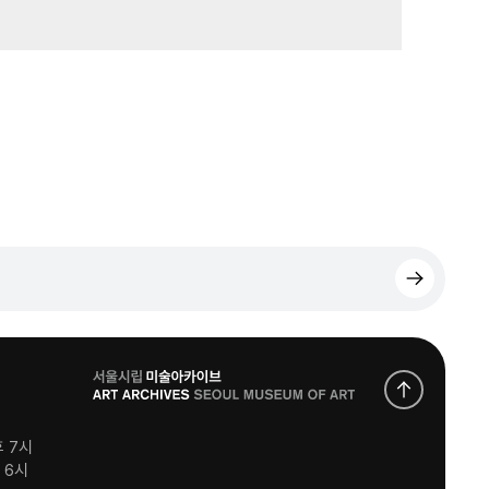
로
고
후 7시
후 6시