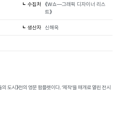
수집처
《W쇼—그래픽 디자이너 리스
트》
생산자
신해옥
자들의 도시》전의 영문 팜플렛이다. ‘제작’을 매개로 열린 전시