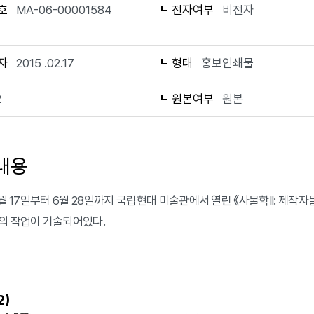
호
MA-06-00001584
전자여부
비전자
자
2015 .02.17
형태
홍보인쇄물
2
원본여부
원본
내용
2월 17일부터 6월 28일까지 국립현대 미술관에서 열린 《사물학II: 제작
의 작업이 기술되어있다.
)
2