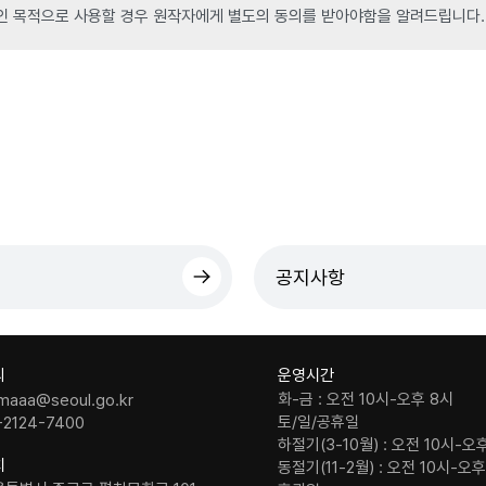
인 목적으로 사용할 경우 원작자에게 별도의 동의를 받아야함을 알려드립니다.
공지사항
의
운영시간
화-금 : 오전 10시-오후 8시
maaa@seoul.go.kr
토/일/공휴일
-2124-7400
하절기(3-10월) : 오전 10시-오
치
동절기(11-2월) : 오전 10시-오