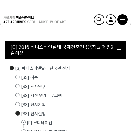
[C] 2016 베니스비엔날레 국제건축전 《용적률 게임》
컬렉션
[S] 베니스비엔날레 한국관 전시
[SS] 착수
[SS] 조사연구
[SS] 사전 연계프로그램
[SS] 전시기획
[SS] 전시실행
[F] 코디네이션