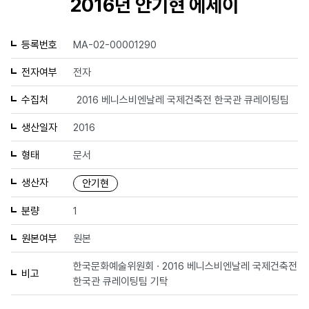
2016년 안기현 에세이
등록번호
MA-02-00001290
전자여부
전자
수집처
2016 베니스비엔날레 국제건축전 한국관 큐레이팅팀
생산일자
2016
형태
문서
생산자
안기현
분량
1
원본여부
원본
한국문화예술위원회 · 2016 베니스비엔날레 국제건축전
비고
한국관 큐레이팅팀 기탁