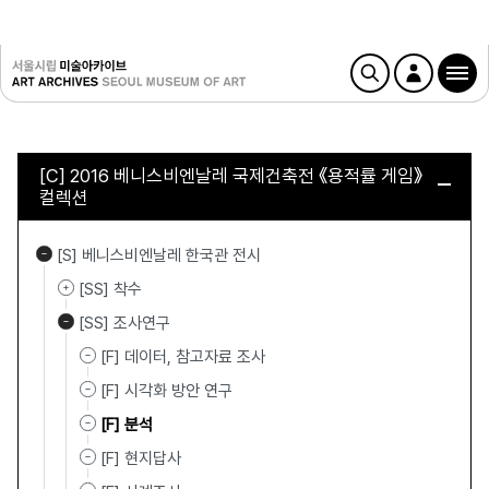
[C] 2016 베니스비엔날레 국제건축전 《용적률 게임》
컬렉션
[S] 베니스비엔날레 한국관 전시
[SS] 착수
[SS] 조사연구
[F] 데이터, 참고자료 조사
[F] 시각화 방안 연구
[F] 분석
[F] 현지답사