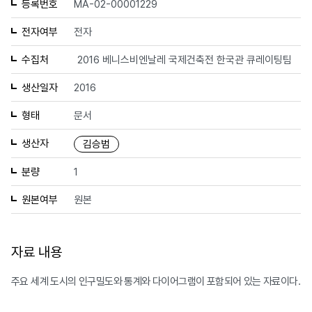
등록번호
MA-02-00001229
전자여부
전자
수집처
2016 베니스비엔날레 국제건축전 한국관 큐레이팅팀
생산일자
2016
형태
문서
생산자
김승범
분량
1
원본여부
원본
자료 내용
주요 세계 도시의 인구밀도와 통계와 다이어그램이 포함되어 있는 자료이다.