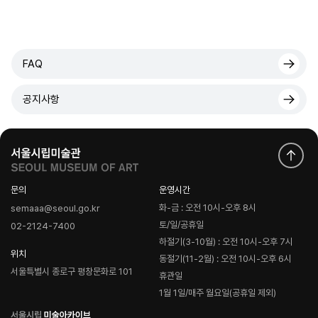
FAQ
공지사항
문의
운영시간
화-금 : 오전 10시-오후 8시
semaaa@seoul.go.kr
토/일/공휴일
02-2124-7400
하절기(3-10월) : 오전 10시-오후 7시
위치
동절기(11-2월) : 오전 10시-오후 6시
서울특별시 종로구 평창문화로 101
휴관일
1월 1일/매주 월요일(공휴일 제외)
로