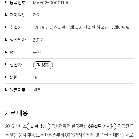
등록번호
MA-02-00001190
전자여부
전자
수집처
2016 베니스비엔날레 국제건축전 한국관 큐레이팅팀
생산일자
2017
형태
문서
생산자
김성홍
분량
15
원본여부
원본
자료 내용
2016 베니스
국제건축전 한국관
귀국전 도
비엔날레
《용적률 게임》
록 영문 문서이다. 도록 머리말부터 80쪽까지 삽입된 영문 글에 대한 문서로