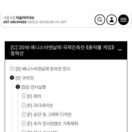
[C] 2016 베니스비엔날레 국제건축전 《용적률 게임》
컬렉션
[S] 베니스비엔날레 한국관 전시
[S] 귀국전
[SS] 전시실행
[F] 회의
[F] 코디네이션
[F] 공간 및 그래픽 디자인
[F] 추가 전시컨텐츠 기획제작