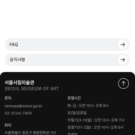
FAQ
공지사항
문의
운영시간
화-금 : 오전 10시-오후 8시
semaaa@seoul.go.kr
토/일/공휴일
02-2124-7400
하절기(3-10월) : 오전 10시-오후 7시
위치
동절기(11-2월) : 오전 10시-오후 6시
서울특별시 종로구 평창문화로 101
휴관일