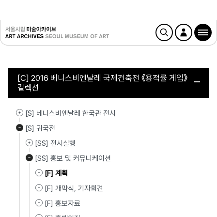
[C] 2016 베니스비엔날레 국제건축전 《용적률 게임》
컬렉션
[S] 베니스비엔날레 한국관 전시
[S] 귀국전
[SS] 전시실행
[SS] 홍보 및 커뮤니케이션
[F] 계획
[F] 개막식, 기자회견
[F] 홍보자료