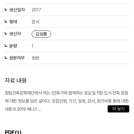
생산일자
2017
형태
문서
생산자
김성홍
분량
1
원본여부
원본
자료 내용
정림건축문화재단에서 여는 〈건축가와 함께하는 토요일 11》〉 도시·건축 포럼
에 대한 정보를 담은 글이다. 모집인원, 기간, 일정, 강사, 참가비용 등에 대한
내용과 2016 베니스...
더 보기
PDF(
)
1