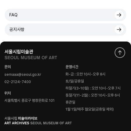
FAQ
공지사항
문의
운영시간
화-금 : 오전 10시-오후 8시
semaaa@seoul.go.kr
토/일/공휴일
02-2124-7400
하절기(3-10월) : 오전 10시-오후 7시
위치
동절기(11-2월) : 오전 10시-오후 6시
서울특별시 종로구 평창문화로 101
휴관일
1월 1일/매주 월요일(공휴일 제외)
로
고