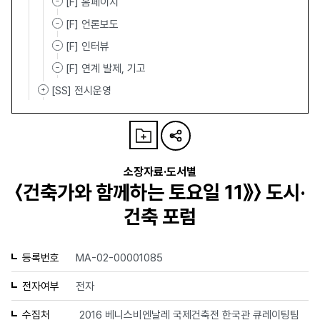
[F] 홈페이지
[F] 언론보도
[F] 인터뷰
[F] 연계 발제, 기고
[SS] 전시운영
소장자료·도서별
〈건축가와 함께하는 토요일 11》〉 도시·
건축 포럼
등록번호
MA-02-00001085
전자여부
전자
수집처
2016 베니스비엔날레 국제건축전 한국관 큐레이팅팀