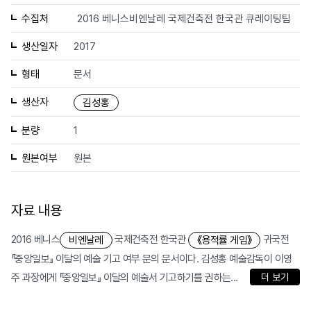
수집처
2016 베니스비엔날레 국제건축전 한국관 큐레이팅팀
생산일자
2017
형태
문서
생산자
김성홍
분량
1
원본여부
원본
자료 내용
2016 베니스
국제건축전 한국관
귀국전
비엔날레
《용적률 게임》
『중앙일보』 이달의 예술 기고 여부 문의 문서이다. 김성홍 예술감독이 이영
주 과장에게 『중앙일보』 이달의 예술서 기고하기를 권하는...
더 보기