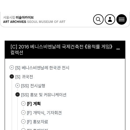
[C] 2016 베니스비엔날레 국제건축전 《용적률 게임》
컬렉션
[S] 베니스비엔날레 한국관 전시
[S] 귀국전
[SS] 전시실행
[SS] 홍보 및 커뮤니케이션
[F] 계획
[F] 개막식, 기자회견
[F] 홍보자료