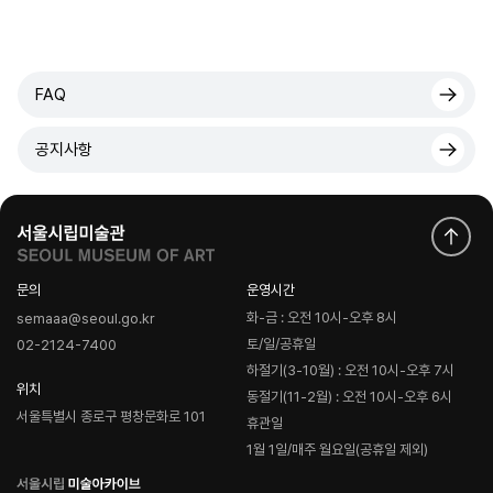
FAQ
공지사항
문의
운영시간
화-금 : 오전 10시-오후 8시
semaaa@seoul.go.kr
토/일/공휴일
02-2124-7400
하절기(3-10월) : 오전 10시-오후 7시
위치
동절기(11-2월) : 오전 10시-오후 6시
서울특별시 종로구 평창문화로 101
휴관일
1월 1일/매주 월요일(공휴일 제외)
로
고