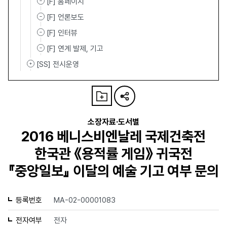
[F] 홈페이지
[F] 언론보도
[F] 인터뷰
[F] 연계 발제, 기고
[SS] 전시운영
소장자료·도서별
2016 베니스비엔날레 국제건축전
한국관 《용적률 게임》 귀국전
『중앙일보』 이달의 예술 기고 여부 문의
등록번호
MA-02-00001083
전자여부
전자