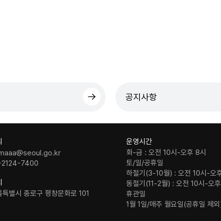
공지사항
의
운영시간
화-금 : 오전 10시-오후 8시
maaa@seoul.go.kr
토/일/공휴일
-2124-7400
하절기(3-10월) : 오전 10시-오
치
동절기(11-2월) : 오전 10시-오
울특별시 종로구 평창문화로 101
휴관일
1월 1일/매주 월요일(공휴일 제외