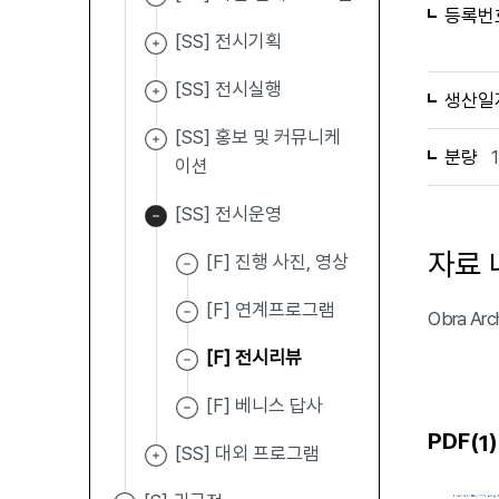
등록번
[SS] 전시기획
[SS] 전시실행
생산일
[SS] 홍보 및 커뮤니케
분량
이션
[SS] 전시운영
자료 
[F] 진행 사진, 영상
[F] 연계프로그램
Obra Ar
[F] 전시리뷰
[F] 베니스 답사
PDF(
)
1
[SS] 대외 프로그램