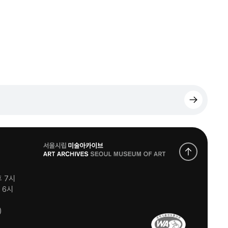
로
고
후 7시
후 6시
)