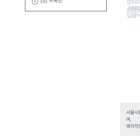
[S] 귀국전
서울시립
며,
영리적