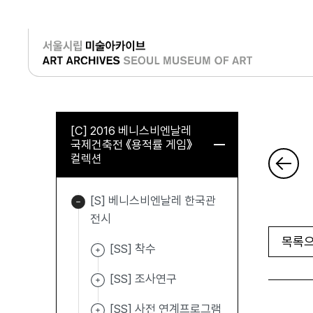
로그인
[C] 2016 베니스비엔날레
국제건축전 《용적률 게임》
컬렉션
[S] 베니스비엔날레 한국관
전시
목록으
[SS] 착수
[SS] 조사연구
[SS] 사전 연계프로그램