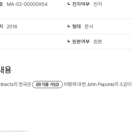
호
MA-02-00000954
전자여부
전자
자
2016
형태
문서
1
원본여부
원본
내용
chitects의 한국관
비평에 대한 John Peponis의 소감이
《용적률 게임》