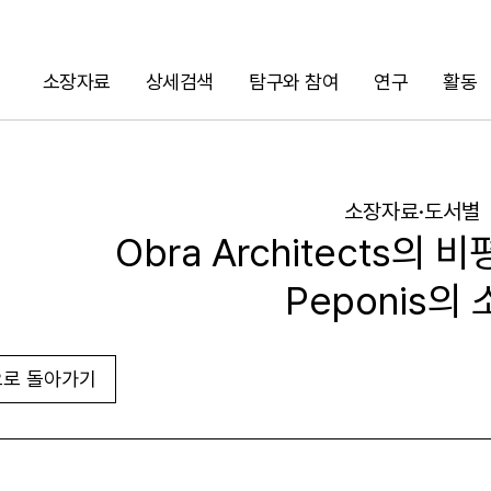
소장자료
상세검색
탐구와 참여
연구
활동
검색
소장자료·도서별
Obra Architects의 
Peponis의
로 돌아가기
URL 복사
화면인쇄