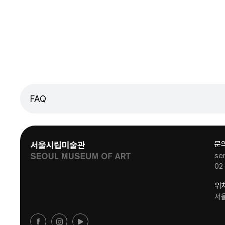
FAQ
문
se
02
위
서