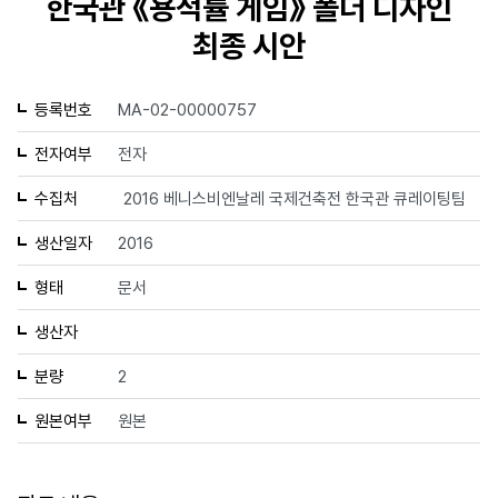
한국관 《용적률 게임》 폴더 디자인
최종 시안
등록번호
MA-02-00000757
전자여부
전자
수집처
2016 베니스비엔날레 국제건축전 한국관 큐레이팅팀
생산일자
2016
형태
문서
생산자
분량
2
원본여부
원본