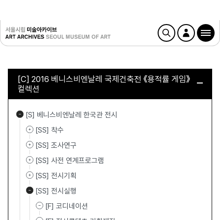
[C] 2016 베니스비엔날레 국제건축전 《용적률 게임》
컬렉션
[S] 베니스비엔날레 한국관 전시
[SS] 착수
[SS] 조사연구
[SS] 사전 연계프로그램
[SS] 전시기획
[SS] 전시실행
[F] 코디네이션