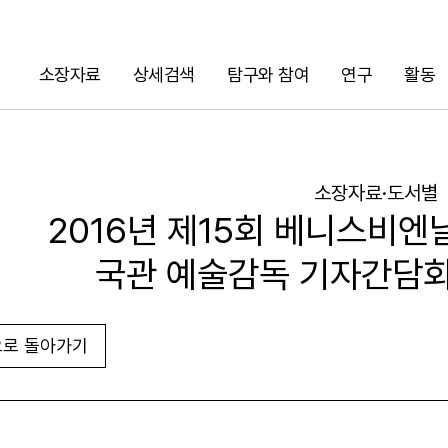
소장자료
상세검색
탐구와 참여
연구
활동
검색
소장자료·도서별
2016년 제15회 베니스비엔
국관 예술감독 기자간담회
로 돌아가기
URL 복사
화면인쇄