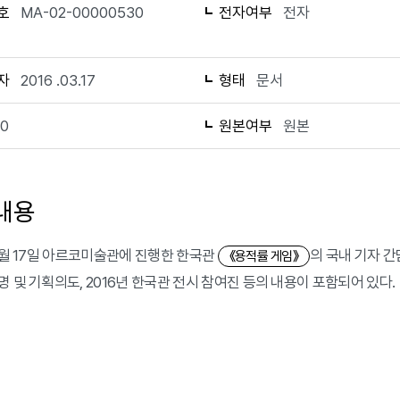
호
MA-02-00000530
전자여부
전자
자
2016 .03.17
형태
문서
10
원본여부
원본
내용
 3월 17일 아르코미술관에 진행한 한국관
의 국내 기자 간
《용적률 게임》
명 및 기획의도, 2016년 한국관 전시 참여진 등의 내용이 포함되어 있다.