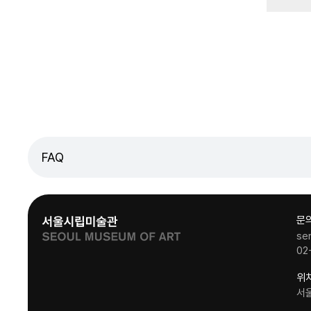
FAQ
문
se
02
위
서