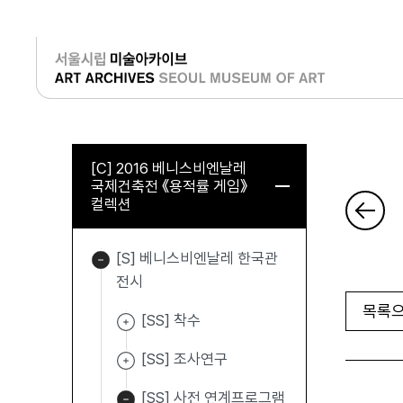
로그인
[C] 2016 베니스비엔날레
국제건축전 《용적률 게임》
컬렉션
[S] 베니스비엔날레 한국관
전시
목록으
[SS] 착수
[SS] 조사연구
[SS] 사전 연계프로그램