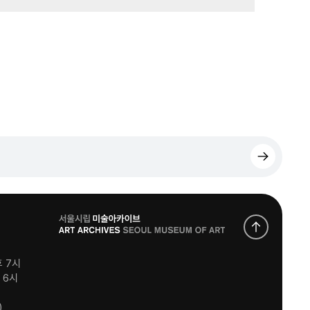
로
고
후 7시
후 6시
)