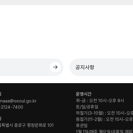
공지사항
의
운영시간
화-금 : 오전 10시-오후 8시
maaa@seoul.go.kr
토/일/공휴일
-2124-7400
하절기(3-10월) : 오전 10시-오
치
동절기(11-2월) : 오전 10시-오
울특별시 종로구 평창문화로 101
휴관일
1월 1일/매주 월요일(공휴일 제외