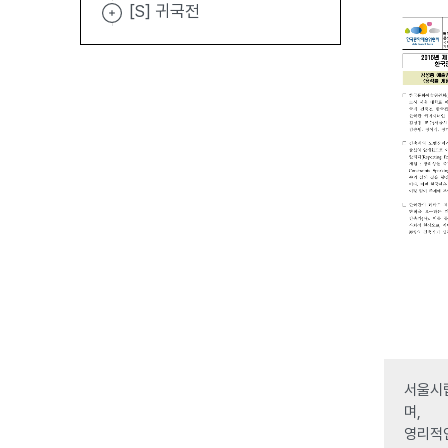
[S] 귀국전
서울시립
며,
영리적