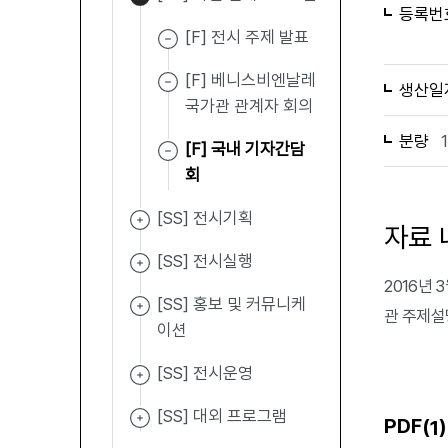
등록번
[F] 전시 주제 발표
[F] 베니스비엔날레
생산일
국가관 관계자 회의
분량
[F] 국내 기자간담
회
[SS] 전시기획
자료 
[SS] 전시실행
2016년
[SS] 홍보 및 커뮤니케
관 주제설
이션
[SS] 전시운영
[SS] 대외 프로그램
PDF(
)
1