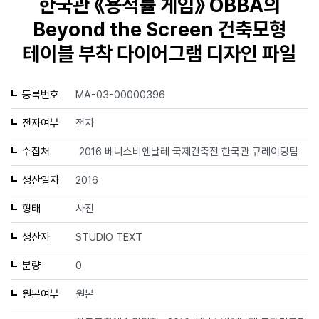
한국관 《용적률 게임》 OBBA의
Beyond the Screen 건축모형
테이블 부착 다이어그램 디자인 파일
등록번호
MA-03-00000396
전자여부
전자
수집처
2016 베니스비엔날레 국제건축전 한국관 큐레이팅팀
생산일자
2016
형태
사진
생산자
STUDIO TEXT
분량
0
원본여부
원본