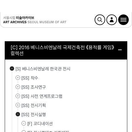
[C] 2016 베니스비엔날레 국제건축전 《용적률 게임》
컬렉션
[S] 베니스비엔날레 한국관 전시
[SS] 착수
[SS] 조사연구
[SS] 사전 연계프로그램
[SS] 전시기획
[SS] 전시실행
[F] 코디네이션