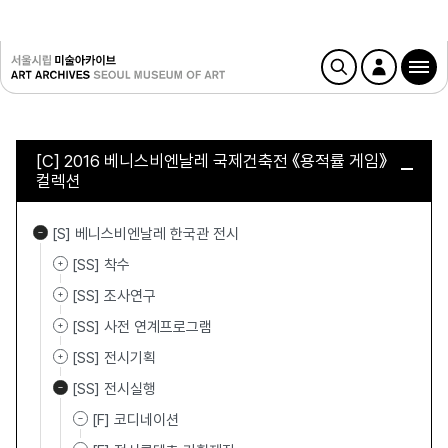
[C] 2016 베니스비엔날레 국제건축전 《용적률 게임》
컬렉션
[S] 베니스비엔날레 한국관 전시
[SS] 착수
[SS] 조사연구
[SS] 사전 연계프로그램
[SS] 전시기획
[SS] 전시실행
[F] 코디네이션