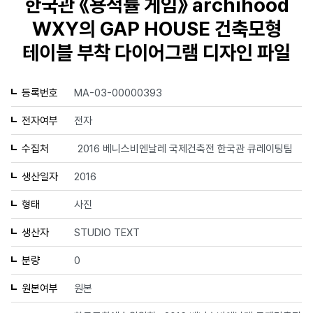
한국관 《용적률 게임》 archihood
WXY의 GAP HOUSE 건축모형
테이블 부착 다이어그램 디자인 파일
등록번호
MA-03-00000393
전자여부
전자
수집처
2016 베니스비엔날레 국제건축전 한국관 큐레이팅팀
생산일자
2016
형태
사진
생산자
STUDIO TEXT
분량
0
원본여부
원본