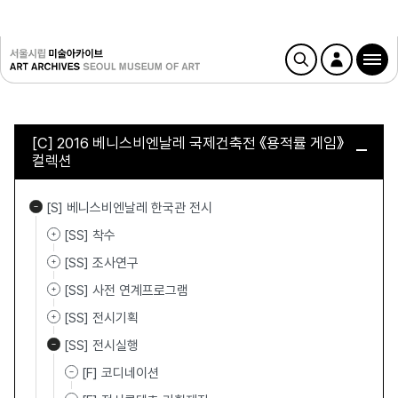
[C] 2016 베니스비엔날레 국제건축전 《용적률 게임》
컬렉션
[S] 베니스비엔날레 한국관 전시
[SS] 착수
[SS] 조사연구
[SS] 사전 연계프로그램
[SS] 전시기획
[SS] 전시실행
[F] 코디네이션