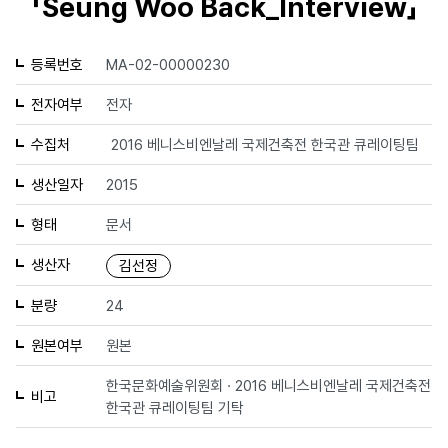
「Seung Woo Back_Interview」
등록번호
MA-02-00000230
전자여부
전자
수집처
2016 베니스비엔날레 국제건축전 한국관 큐레이팅팀
생산일자
2015
형태
문서
생산자
김선정
분량
24
원본여부
원본
한국문화예술위원회 · 2016 베니스비엔날레 국제건축전
비고
한국관 큐레이팅팀 기탁