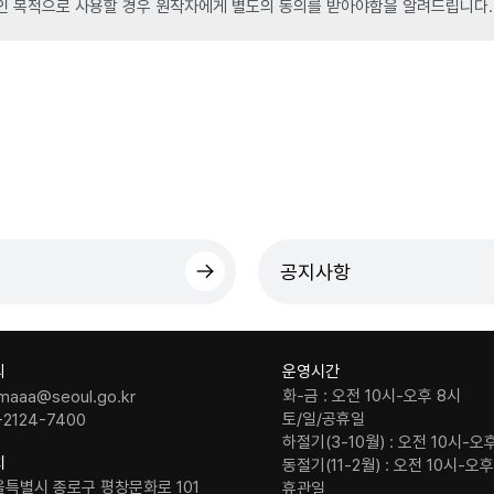
인 목적으로 사용할 경우 원작자에게 별도의 동의를 받아야함을 알려드립니다.
공지사항
의
운영시간
화-금 : 오전 10시-오후 8시
maaa@seoul.go.kr
토/일/공휴일
-2124-7400
하절기(3-10월) : 오전 10시-오
치
동절기(11-2월) : 오전 10시-오
울특별시 종로구 평창문화로 101
휴관일