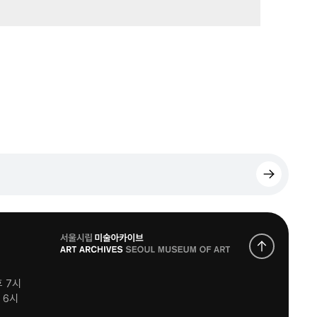
로
고
후 7시
후 6시