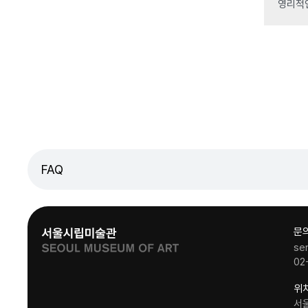
영리적
FAQ
문
se
02
위
서