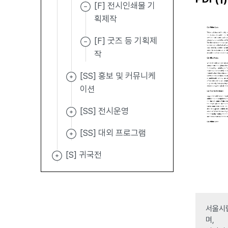
[F] 전시인쇄물 기
획제작
[F] 굿즈 등 기획제
작
[SS] 홍보 및 커뮤니케
이션
[SS] 전시운영
[SS] 대외 프로그램
[S] 귀국전
서울시립
며,