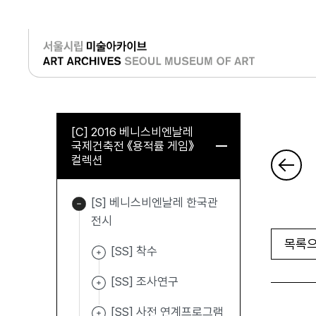
로그인
[C] 2016 베니스비엔날레
국제건축전 《용적률 게임》
컬렉션
[S] 베니스비엔날레 한국관
전시
목록으
[SS] 착수
[SS] 조사연구
[SS] 사전 연계프로그램