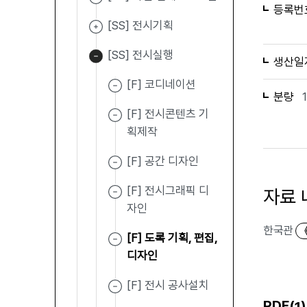
등록번
[SS] 전시기획
[SS] 전시실행
생산일
[F] 코디네이션
분량
[F] 전시콘텐츠 기
획제작
[F] 공간 디자인
[F] 전시그래픽 디
자료 
자인
한국관
[F] 도록 기획, 편집,
디자인
[F] 전시 공사설치
PDF(
)
1