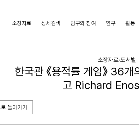
소장자료
상세검색
탐구와 참여
연구
활동
검색
소장자료·도서별
한국관 《용적률 게임》 36개
고 Richard En
로 돌아가기
URL 복사
화면인쇄