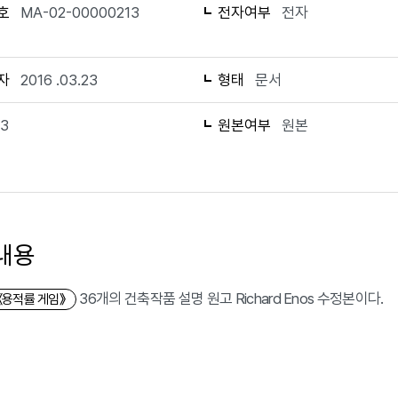
호
MA-02-00000213
전자여부
전자
자
2016 .03.23
형태
문서
13
원본여부
원본
내용
36개의 건축작품 설명 원고 Richard Enos 수정본이다.
《용적률 게임》