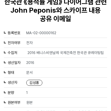
한국관 《용적률 게임》 다이어그램 관련
John Peponis와 스카이프 내용
공유 이메일
등록번호
MA-02-00000162
전자여부
전자
수집처
2016 베니스비엔날레 국제건축전 한국관 큐레이팅팀
생산일자
2016
형태
문서
생산자
김성홍
분량
1
원본여부
원본