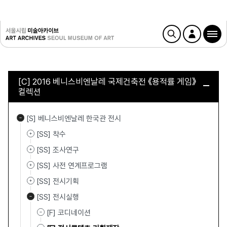
[C] 2016 베니스비엔날레 국제건축전 《용적률 게임》
컬렉션
[S] 베니스비엔날레 한국관 전시
[SS] 착수
[SS] 조사연구
[SS] 사전 연계프로그램
[SS] 전시기획
[SS] 전시실행
[F] 코디네이션