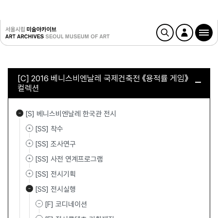
[C] 2016 베니스비엔날레 국제건축전 《용적률 게임》
컬렉션
[S] 베니스비엔날레 한국관 전시
[SS] 착수
[SS] 조사연구
[SS] 사전 연계프로그램
[SS] 전시기획
[SS] 전시실행
[F] 코디네이션