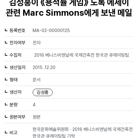
김성홍이 《용적률 게임》 도록 에세이
관련 Marc Simmons에게 보낸 메일
등록번호
MA-02-00000125
전자여부
전자
수집처
2016 베니스비엔날레 국제건축전 한국관 큐레이팅팀
생산일자
2015 .12.20
형태
문서
생산자
김성홍
분량
4
원본여부
원본
한국문화예술위원회 · 2016 베니스비엔날레 국제건축전
비고
한국관 큐레이팅팀 기탁