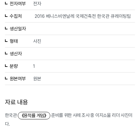
전자여부
전자
수집처
2016 베니스비엔날레 국제건축전 한국관 큐레이팅팀
생산일자
형태
사진
생산자
분량
1
원본여부
원본
자료 내용
한국관
준비를 위한 사례 조사 중 이지소울 리더 사진이
《용적률 게임》
다.