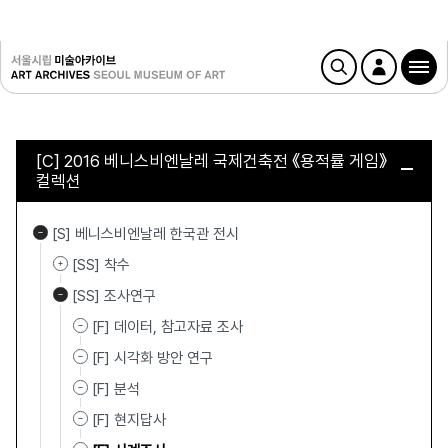
[C] 2016 베니스비엔날레 국제건축전 《용적률 게임》
컬렉션
[S] 베니스비엔날레 한국관 전시
[SS] 착수
[SS] 조사연구
[F] 데이터, 참고자료 조사
[F] 시각화 방안 연구
[F] 분석
[F] 현지답사