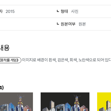
자
2015
형태
사진
1
원본여부
원본
내용
이미지로 배경이 흰색, 검은색, 회색, 노란색으로 되어 있다
《용적률 게임》
)
4