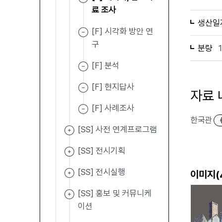
료 조사
생산일
[F] 시각화 방안 연
구
분량
[F] 분석
[F] 현지답사
자료 
[F] 사례조사
한국관
[SS] 사전 연계프로그램
[SS] 전시기획
[SS] 전시실행
이미지(
[SS] 홍보 및 커뮤니케
이션