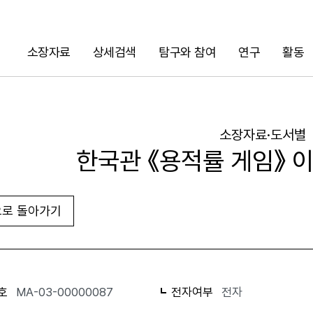
소장자료
상세검색
탐구와 참여
연구
활동
검색
소장자료·도서별
한국관 《용적률 게임》 
로 돌아가기
URL 복사
화면인쇄
호
MA-03-00000087
전자여부
전자