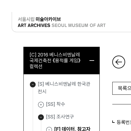
로그인
[C] 2016 베니스비엔날레
국제건축전 《용적률 게임》
컬렉션
[S] 베니스비엔날레 한국관
목록으
전시
[SS] 착수
[SS] 조사연구
등록번
[F] 데이터, 참고자