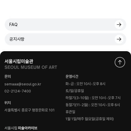
FAQ
공지사항
문의
운영시간
화-금 : 오전 10시-오후 8시
semaaa@seoul.go.kr
토/일/공휴일
02-2124-7400
하절기(3-10월) : 오전 10시-오후 7시
위치
동절기(11-2월) : 오전 10시-오후 6시
서울특별시 종로구 평창문화로 101
휴관일
1월 1일/매주 월요일(공휴일 제외)
로
고