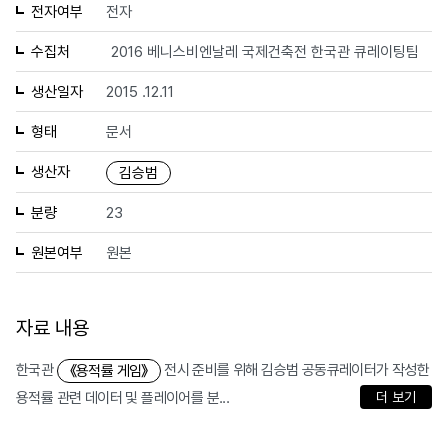
전자여부
전자
수집처
2016 베니스비엔날레 국제건축전 한국관 큐레이팅팀
생산일자
2015 .12.11
형태
문서
생산자
김승범
분량
23
원본여부
원본
자료 내용
한국관
전시 준비를 위해 김승범 공동큐레이터가 작성한
《용적률 게임》
용적률 관련 데이터 및 플레이어를 분...
더 보기