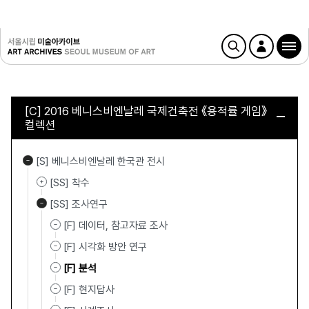
[C] 2016 베니스비엔날레 국제건축전 《용적률 게임》
컬렉션
[S] 베니스비엔날레 한국관 전시
[SS] 착수
[SS] 조사연구
[F] 데이터, 참고자료 조사
[F] 시각화 방안 연구
[F] 분석
[F] 현지답사