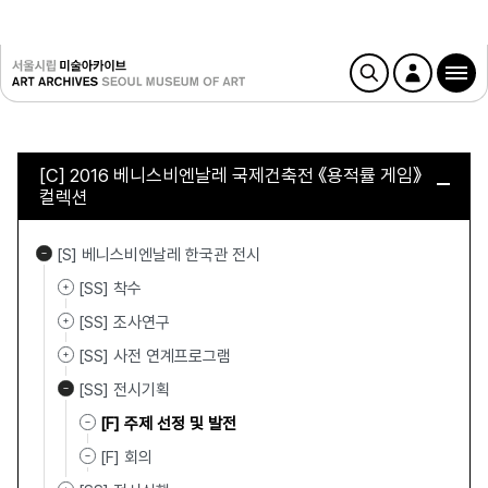
[C] 2016 베니스비엔날레 국제건축전 《용적률 게임》
컬렉션
[S] 베니스비엔날레 한국관 전시
[SS] 착수
[SS] 조사연구
[SS] 사전 연계프로그램
[SS] 전시기획
[F] 주제 선정 및 발전
[F] 회의