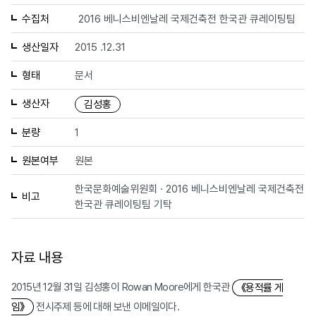
수집처
2016 베니스비엔날레 국제건축전 한국관 큐레이팅팀
생산일자
2015 .12.31
형태
문서
생산자
김성홍
분량
1
원본여부
원본
한국문화예술위원회 · 2016 베니스비엔날레 국제건축전
비고
한국관 큐레이팅팀 기탁
자료 내용
2015년 12월 31일 김성홍이 Rowan Moore에게 한국관
《용적률 게
전시주제 등에 대해 보낸 이메일이다.
임》