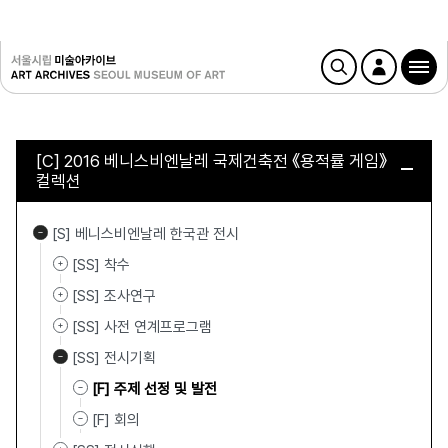
[C] 2016 베니스비엔날레 국제건축전 《용적률 게임》
컬렉션
[S] 베니스비엔날레 한국관 전시
[SS] 착수
[SS] 조사연구
[SS] 사전 연계프로그램
[SS] 전시기획
[F] 주제 선정 및 발전
[F] 회의