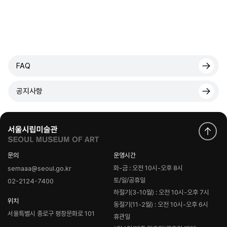
FAQ
공지사항
문의
운영시간
화-금 : 오전 10시-오후 8시
semaaa@seoul.go.kr
토/일/공휴일
02-2124-7400
하절기(3-10월) : 오전 10시-오후 7시
위치
동절기(11-2월) : 오전 10시-오후 6시
서울특별시 종로구 평창문화로 101
휴관일