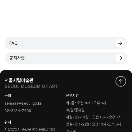
FAQ
공지사항
문의
운영시간
화-금 : 오전 10시-오후 8시
semaaa@seoul.go.kr
토/일/공휴일
02-2124-7400
하절기(3-10월) : 오전 10시-오후 7시
위치
동절기(11-2월) : 오전 10시-오후 6시
서울특별시 종로구 평창문화로 101
휴관일