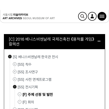
[C] 2016 베니스비엔날레 국제건축전 《용적률 게임》
컬렉션
[S] 베니스비엔날레 한국관 전시
[SS] 착수
[SS] 조사연구
[SS] 사전 연계프로그램
[SS] 전시기획
[F] 주제 선정 및 발전
[F] 회의