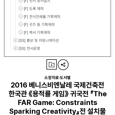
[F] 전시 공사설치
[F] 도록 제작
[F] 전시인쇄물 기획제작
[F] 굿즈 등 기획제작
[F] 백서 기획제작
[SS] 홍보 및 커뮤니케이션
[SS] 전시운영
소장자료·도서별
2016 베니스비엔날레 국제건축전
한국관 《용적률 게임》 귀국전 『The
FAR Game: Constraints
Sparking Creativity』전 설치물