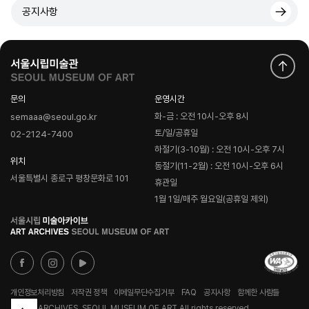
공지사항
문의
운영시간
화-금 : 오전 10시-오후 8시
semaaa@seoul.go.kr
토/일/공휴일
02-2124-7400
하절기(3-10월) : 오전 10시-오후 7시
위치
동절기(11-2월) : 오전 10시-오후 6시
서울특별시 종로구 평창문화로 101
휴관일
1월 1일/매주 월요일(공휴일 제외)
로
고
개인정보처리방침
저작권 정책
이메일무단수집거부
FAQ
공지사항
함께한 사람들
© ART ARCHIVES, SEOUL MUSEUM OF ART All rights reserved