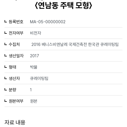
〈연남동 주택 모형〉
등록번호
MA-05-00000002
전자여부
비전자
수집처
2016 베니스비엔날레 국제건축전 한국관 큐레이팅팀
생산일자
2017
형태
박물
생산자
큐레이팅팀
분량
1
원본여부
원본
자료 내용