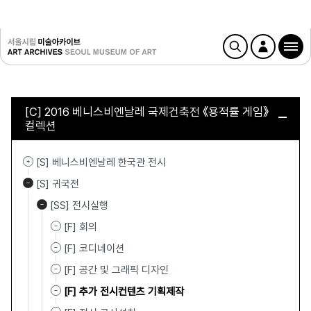
[C] 2016 베니스비엔날레 국제건축전 《용적률 게임》
컬렉션
[S] 베니스비엔날레 한국관 전시
[S] 귀국전
[SS] 전시실행
[F] 회의
[F] 코디네이션
[F] 공간 및 그래픽 디자인
[F] 추가 전시컨텐츠 기획제작