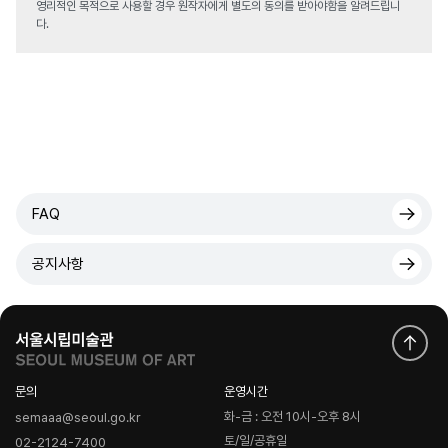
영리적인 목적으로 사용할 경우 원작자에게 별도의 동의를 받아야함을 알려드립니
다.
FAQ
공지사항
문의
운영시간
화-금 : 오전 10시-오후 8시
semaaa@seoul.go.kr
토/일/공휴일
02-2124-7400