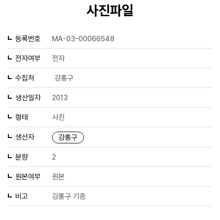
사진파일
등록번호
MA-03-00066548
전자여부
전자
수집처
강홍구
생산일자
2013
형태
사진
생산자
강홍구
분량
2
원본여부
원본
비고
강홍구 기증