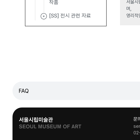
서울시립
작품
며,
[SS] 전시 관련 자료
영리적
FAQ
문
se
02