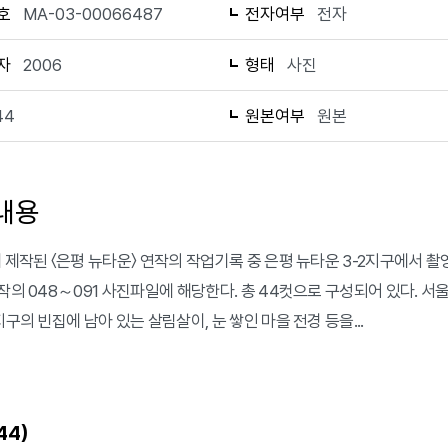
호
MA-03-00066487
전자여부
전자
자
2006
형태
사진
44
원본여부
원본
내용
에 제작된 〈은평 뉴타운〉 연작의 작업기록 중 은평 뉴타운 3-2지구에서 
연작의 048～091 사진파일에 해당한다. 총 44컷으로 구성되어 있다. 서
지구의 빈집에 남아 있는 살림살이, 눈 쌓인 마을 전경 등을...
)
44