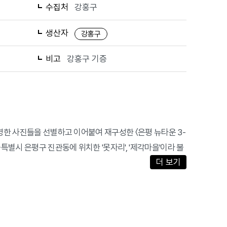
수집처
강홍구
생산자
강홍구
비고
강홍구 기증
촬영한 사진들을 선별하고 이어붙여 재구성한 〈은평 뉴타운 3-
울특별시 은평구 진관동에 위치한 '못자리', '제각마을'이라 불
더 보기