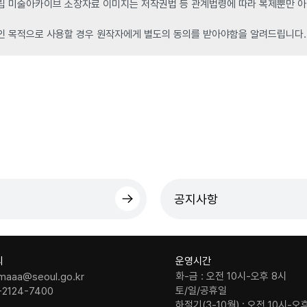
 미술아카이브 소장자료 이미지는 저작권법 등 관계법령에 따라 복제뿐만 아니
인 목적으로 사용할 경우 원작자에게 별도의 동의를 받아야함을 알려드립니다.
공지사항
의
운영시간
화-금 : 오전 10시-오후 8시
maaa@seoul.go.kr
토/일/공휴일
-2124-7400
하절기(3-10월) : 오전 10시-오