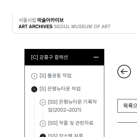
로그인
[C] 강홍구 컬렉션
[S] 불광동 작업
[S] 은평뉴타운 작업
[SS] 은평뉴타운 기록작
목록으
업(2002~2021)
[SS] 작품 및 관련자료
[SS] 장소별 작품