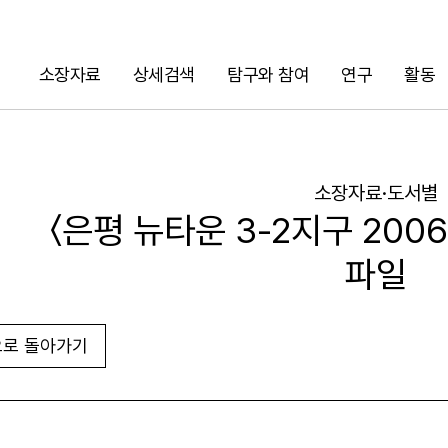
소장자료
상세검색
탐구와 참여
연구
활동
검색
소장자료·도서별
〈은평 뉴타운 3-2지구 2006
파일
로 돌아가기
URL 복사
화면인쇄