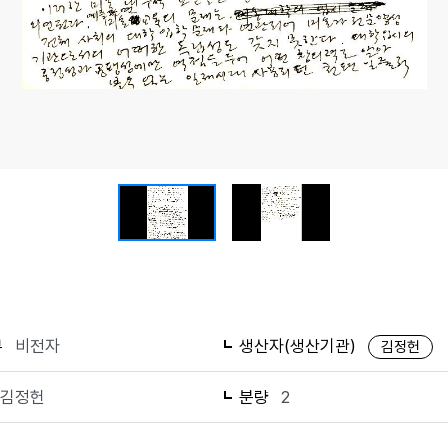
축소
확대
리셋
전체보기
부
비전자
생산자(생산기관)
김정헌
김정헌
분량
2