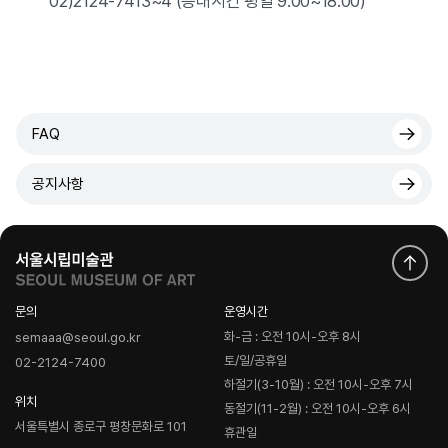
02)2124-7413~4 (응대시간 평일 9:00~18:00)
FAQ
공지사항
문의
운영시간
화-금 : 오전 10시-오후 8시
semaaa@seoul.go.kr
토/일/공휴일
02-2124-7400
하절기(3-10월) : 오전 10시-오후 7시
위치
동절기(11-2월) : 오전 10시-오후 6시
서울특별시 종로구 평창문화로 101
휴관일