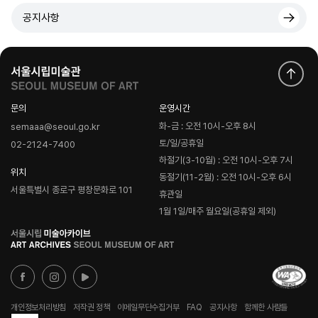
공지사항
문의
운영시간
화-금 : 오전 10시-오후 8시
semaaa@seoul.go.kr
토/일/공휴일
02-2124-7400
하절기(3-10월) : 오전 10시-오후 7시
위치
동절기(11-2월) : 오전 10시-오후 6시
서울특별시 종로구 평창문화로 101
휴관일
1월 1일/매주 월요일(공휴일 제외)
로
고
개인정보처리방침
저작권 정책
이메일무단수집거부
FAQ
공지사항
함께한 사람들