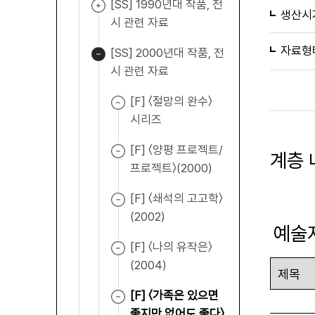
[SS] 1990년대 작품, 전
생산시
시 관련 자료
자료형
[SS] 2000년대 작품, 전
시 관련 자료
[F] 〈절망의 완수〉
시리즈
[F] 〈양평 프로젝트/
계층 
프로젝트〉(2000)
[F] 〈쇄석의 고고학〉
(2002)
예술
[F] 〈나의 유작은〉
(2004)
[F] 〈가족은 있으면
좋지만 없어도 좋다〉