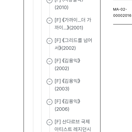
(2010)
MA-02-
00002016
[F] 《가까이...더 가
까이...》(2001)
[F] 《그리드를 넘어
처음페이지
이전페이지
다음페이지
마지
서》(2002)
[F] 《김용익》
(2002)
[F] 《김용익》
(2003)
[F] 《김용익》
(2006)
[F] 산다르브 국제
아티스트 레지던시