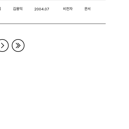
익
김용익
비전자
문서
2004.07