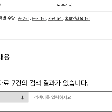
기
수집처
태별 수량
,
,
,
총 7건
문서 1건
사진 5건
홍보인쇄물 1건
내용
자료
7
건의 검색 결과가 있습니다.
검색