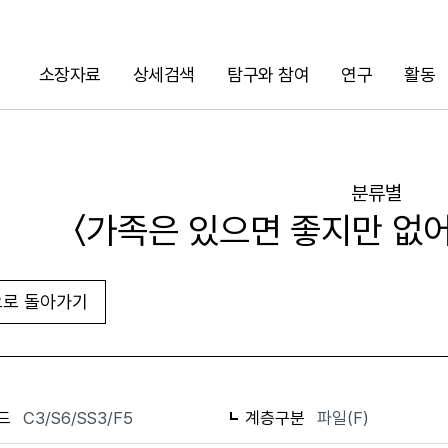
소장자료
상세검색
탐구와 참여
연구
활동
검색
분류별
〈가족은 있으면 좋지만 없어도
로 돌아가기
화면인쇄
드
C3/S6/SS3/F5
계층구분
파일(F)