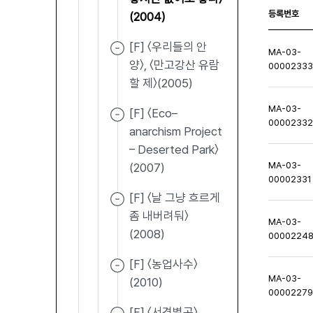
등록번호
(2004)
[F] 〈우리들의 안
MA-03-
양〉, 〈만고강산 유람
0000233
할 제〉(2005)
MA-03-
[F] 〈Eco–
0000233
anarchism Project
– Deserted Park〉
MA-03-
(2007)
00002331
[F] 〈날 그냥 흐르게
좀 내버려둬〉
MA-03-
(2008)
0000224
[F] 〈농업사수〉
MA-03-
(2010)
0000227
[F] 〈서경별곡〉