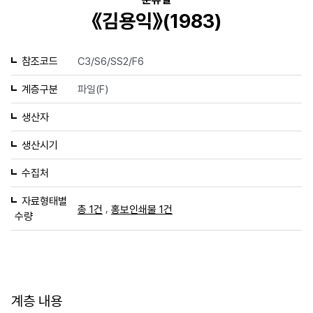
《김용익》(1983)
참조코드
C3/S6/SS2/F6
계층구분
파일(F)
생산자
생산시기
수집처
자료형태별
,
총 1건
홍보인쇄물 1건
수량
계층 내용