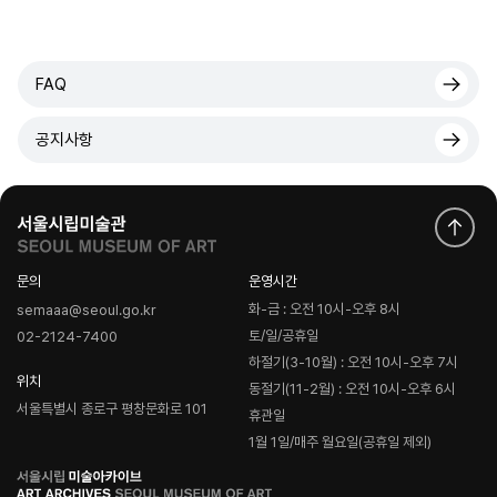
FAQ
공지사항
문의
운영시간
화-금 : 오전 10시-오후 8시
semaaa@seoul.go.kr
토/일/공휴일
02-2124-7400
하절기(3-10월) : 오전 10시-오후 7시
위치
동절기(11-2월) : 오전 10시-오후 6시
서울특별시 종로구 평창문화로 101
휴관일
1월 1일/매주 월요일(공휴일 제외)
로
고