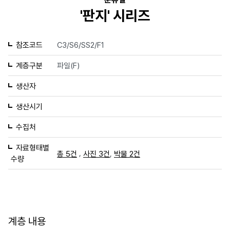
'판지' 시리즈
참조코드
C3/S6/SS2/F1
계층구분
파일(F)
생산자
생산시기
수집처
자료형태별
,
,
총 5건
사진 3건
박물 2건
수량
계층 내용