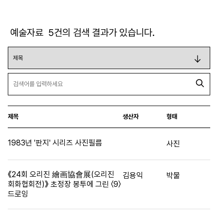
예술자료
5
건의 검색 결과가 있습니다.
제목
생산자
형태
1983년 '판지' 시리즈 사진필름
사진
《24회 오리진 繪画協會展(오리진
김용익
박물
회화협회전)》 초정장 봉투에 그린 〈9〉
드로잉