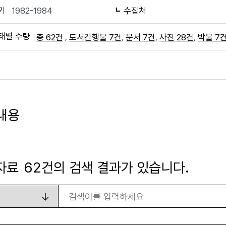
기
1982-1984
수집처
태별 수량
,
,
,
,
총 62건
도서간행물 7건
문서 7건
사진 28건
박물 7
내용
자료
62
건의 검색 결과가 있습니다.
검색