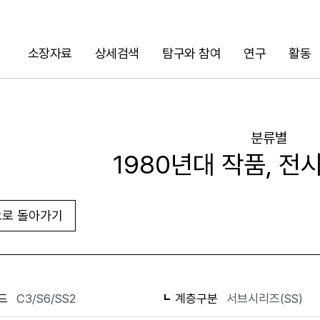
소장자료
상세검색
탐구와 참여
연구
활동
검색
분류별
1980년대 작품, 전
로 돌아가기
화면인쇄
드
C3/S6/SS2
계층구분
서브시리즈(SS)