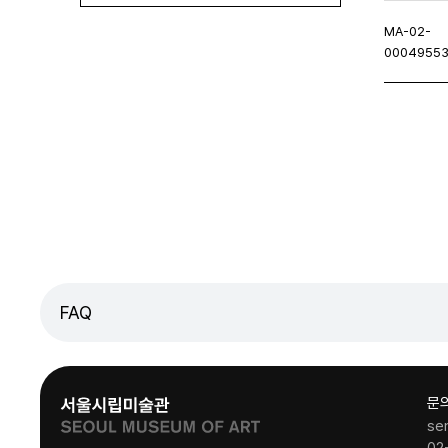
MA-02-
0004955
이지
이전페이지
FAQ
문
se
02