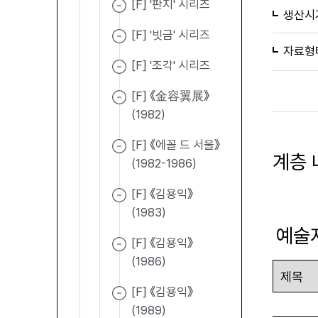
[F] '판지' 시리즈
생산시
[F] '빗금' 시리즈
자료형
[F] '조각' 시리즈
[F] 《金容翼展》
(1982)
[F] 《에꼴 드 서울》
계층 
(1982-1986)
[F] 《김용익》
(1983)
예술
[F] 《김용익》
(1986)
[F] 《김용익》
(1989)