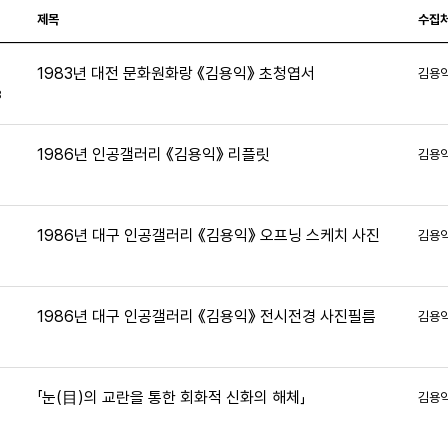
제목
수집
1983년 대전 문화원화랑 《김용익》 초청엽서
김용
8
1986년 인공갤러리 《김용익》 리플릿
김용
2
1986년 대구 인공갤러리 《김용익》 오프닝 스케치 사진
김용
8
1986년 대구 인공갤러리 《김용익》 전시전경 사진필름
김용
9
「눈(目)의 교란을 통한 회화적 신화의 해체」
김용
8