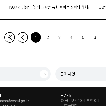
1997년 김용익 「눈의 교란을 통한 회화적 신화의 해체」
김용
3
1
2
3
4
5
6
다음페이지
마지막페이지
공지사항
의
운영시간
화-금 : 오전 10시-오후 8시
maaa@seoul.go.kr
토/일/공휴일
-2124-7400