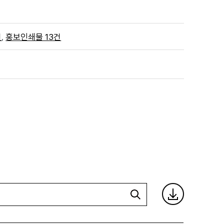
,
건
홍보인쇄물 13건