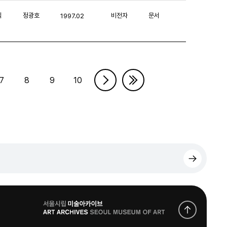
익
정광호
비전자
문서
1997.02
7
8
9
10
로
고