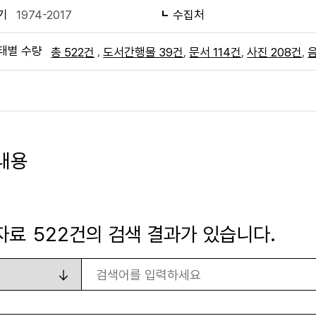
기
1974-2017
수집처
태별 수량
,
,
,
,
총 522건
도서간행물 39건
문서 114건
사진 208건
내용
자료
522
건의 검색 결과가 있습니다.
검색