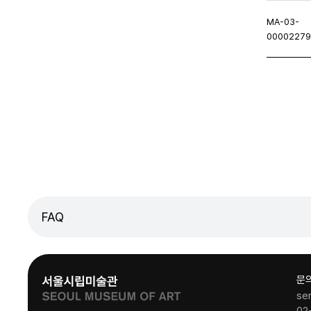
MA-03-
0000227
이지
이전페이지
FAQ
문
se
02