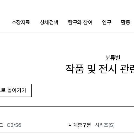
소장자료
상세검색
탐구와 참여
연구
활동
검색
분류별
작품 및 전시 관
로 돌아가기
화면인쇄
드
C3/S6
계층구분
시리즈(S)