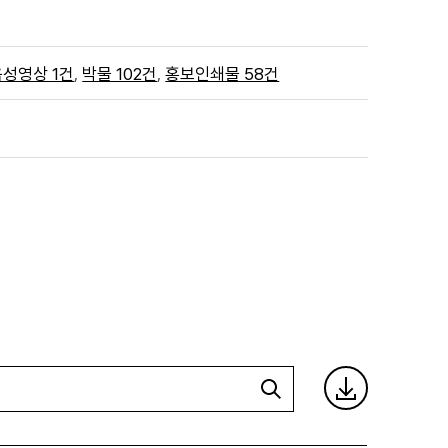
,
,
음성영상 1건
박물 102건
홍보인쇄물 58건