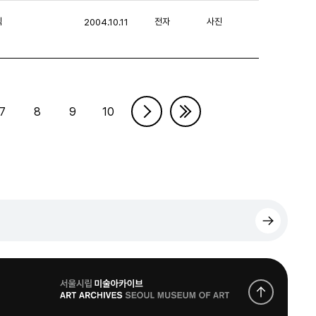
익
전자
사진
2004.10.11
7
8
9
10
로
고