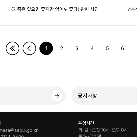
〈가족은 있으면 좋지만 없어도 좋다〉 관련 사진
김용
9
1
2
3
4
5
6
다음페이지
마지막페이지
공지사항
의
운영시간
화-금 : 오전 10시-오후 8시
maaa@seoul.go.kr
토/일/공휴일
-2124-7400