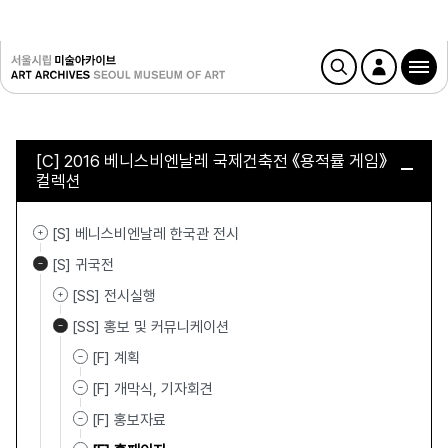
[C] 2016 베니스비엔날레 국제건축전 《용적률 게임》
컬렉션
[S] 베니스비엔날레 한국관 전시
[S] 귀국전
[SS] 전시실행
[SS] 홍보 및 커뮤니케이션
[F] 계획
[F] 개막식, 기자회견
[F] 홍보자료