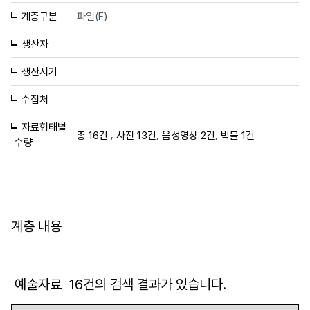
계층구분
파일(F)
생산자
생산시기
수집처
자료형태별
,
,
,
총 16건
사진 13건
음성영상 2건
박물 1건
수량
계층 내용
예술자료
16
건의 검색 결과가 있습니다.