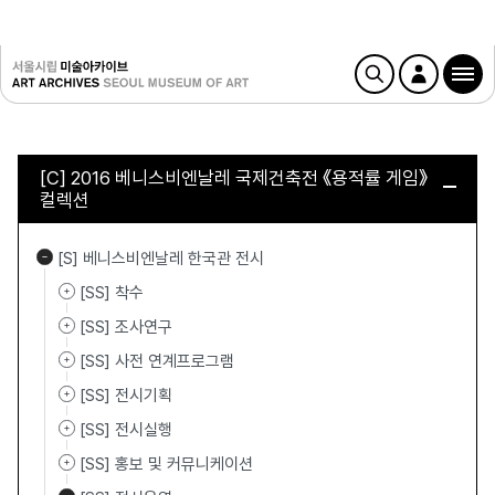
[C] 2016 베니스비엔날레 국제건축전 《용적률 게임》
컬렉션
[S] 베니스비엔날레 한국관 전시
[SS] 착수
[SS] 조사연구
[SS] 사전 연계프로그램
[SS] 전시기획
[SS] 전시실행
[SS] 홍보 및 커뮤니케이션