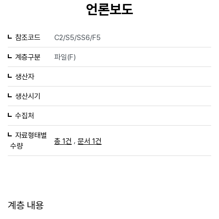
언론보도
참조코드
C2/S5/SS6/F5
계층구분
파일(F)
생산자
생산시기
수집처
자료형태별
,
총 1건
문서 1건
수량
계층 내용