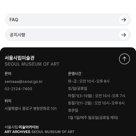
FAQ
공지사항
문의
운영시간
화-금 : 오전 10시-오후 8시
semaaa@seoul.go.kr
토/일/공휴일
02-2124-7400
하절기(3-10월) : 오전 10시-오후 7시
위치
동절기(11-2월) : 오전 10시-오후 6시
서울특별시 종로구 평창문화로 101
휴관일
1월 1일/매주 월요일(공휴일 제외)
로
고