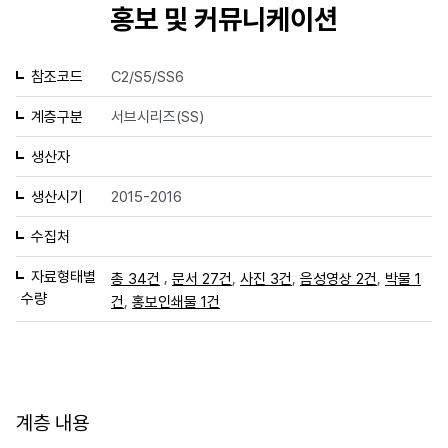
홍보 및 커뮤니케이션
참조코드
C2/S5/SS6
계층구분
서브시리즈(SS)
생산자
생산시기
2015-2016
수집처
자료형태별
,
,
,
,
총 34건
문서 27건
사진 3건
음성영상 2건
박물 1
수량
,
건
홍보인쇄물 1건
계층 내용