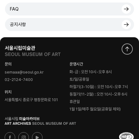
FAQ
공지사항
문의
운영시간
화-금 : 오전 10시-오후 8시
semaaa@seoul.go.kr
토/일/공휴일
02-2124-7400
하절기(3-10월) : 오전 10시-오후 7시
위치
동절기(11-2월) : 오전 10시-오후 6시
서울특별시 종로구 평창문화로 101
휴관일
1월 1일/매주 월요일(공휴일 제외)
로
고