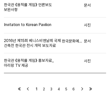
한국관 《용적률 게임》 언론보도
문서
보완사항
Invitation to Korean Pavilion
사진
2016년 제15회 베니스비엔날레 국제
한국문화예술위원회
문서
건축전 한국관 전시 개막 보도자료
한국관 《용적률 게임》 홍보자료_
사진
아리랑 TV 제공
1
2
3
4
5
6