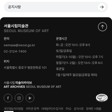
공지사항
문의
운영시간
화-금 : 오전 10시-오후 8시
semaaa@seoul.go.kr
토/일/공휴일
02-2124-7400
하절기(3-10월) : 오전 10시-오후 7시
위치
동절기(11-2월) : 오전 10시-오후 6시
서울특별시 종로구 평창문화로 101
휴관일
1월 1일/매주 월요일(공휴일 제외)
로
고
개인정보처리방침
저작권 정책
이메일무단수집거부
FAQ
공지사항
함께한 사람들