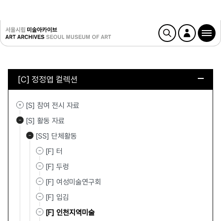
[C] 정정엽 컬렉션
[S] 참여 전시 자료
[S] 활동 자료
[SS] 단체활동
[F] 터
[F] 두렁
[F] 여성미술연구회
[F] 입김
[F] 인천지역미술