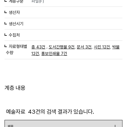
계층구분
파일(F)
생산자
생산시기
수집처
자료형태별
,
,
,
,
총 43건
도서간행물 9건
문서 3건
사진 12건
박물
수량
,
12건
홍보인쇄물 7건
계층 내용
예술자료
43
건의 검색 결과가 있습니다.