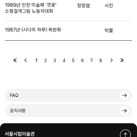
1989년 인천 미술패 ‘갯꽃’
정정엽
사진
소형걸개그림 노동자대회
1987년 〈시다의 하루〉 목판화
박물
1
2
3
4
5
6
7
8
FAQ
공지사항