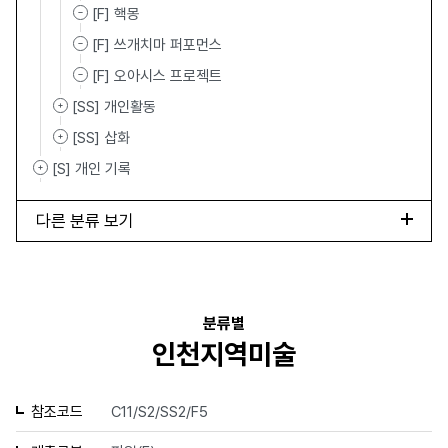
[F] 핵몽
[F] 쓰개치마 퍼포먼스
[F] 오아시스 프로젝트
[SS] 개인활동
[SS] 삽화
[S] 개인 기록
다른 분류 보기
분류별
인천지역미술
참조코드
C11/S2/SS2/F5