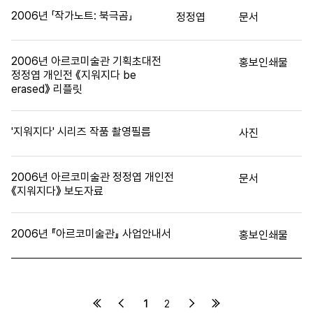
2006년 「작가노트: 북극곰」
정정엽
문서
2006년 아르코미술관 기획초대전
홍보인쇄물
정정엽 개인전 《지워지다 be
erased》 리플릿
'지워지다' 시리즈 작품 촬영필름
사진
2006년 아르코미술관 정정엽 개인전
문서
《지워지다》 보도자료
2006년 『아르코미술관』 사업안내서
홍보인쇄물
1
2