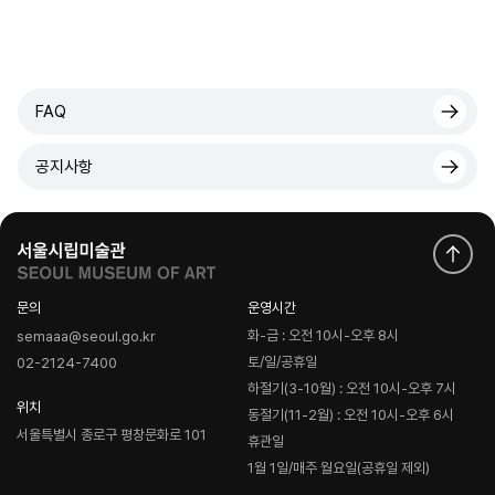
FAQ
공지사항
문의
운영시간
화-금 : 오전 10시-오후 8시
semaaa@seoul.go.kr
토/일/공휴일
02-2124-7400
하절기(3-10월) : 오전 10시-오후 7시
위치
동절기(11-2월) : 오전 10시-오후 6시
서울특별시 종로구 평창문화로 101
휴관일
1월 1일/매주 월요일(공휴일 제외)