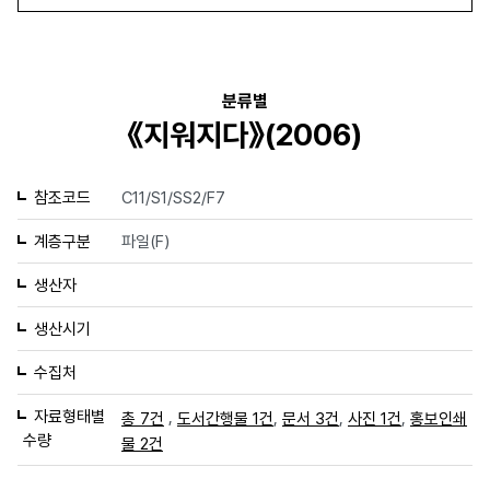
분류별
《지워지다》(2006)
참조코드
C11/S1/SS2/F7
계층구분
파일(F)
생산자
생산시기
수집처
자료형태별
,
,
,
,
총 7건
도서간행물 1건
문서 3건
사진 1건
홍보인쇄
수량
물 2건